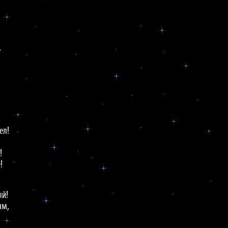
,
ел!
!
!
ый!
ым,