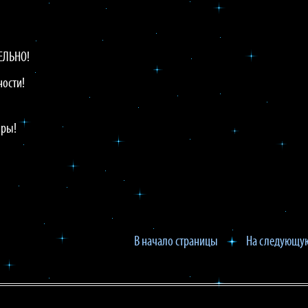
ЕЛЬНО!
ности!
иры!
В начало страницы
На следующую