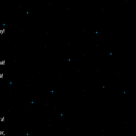
зу!
,
ой!
й!
га!
!
ог,