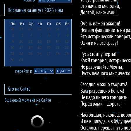
Так устроена жизнь!
искать
Это начало мелодии,
Послания за
август 2026
года
Долгой, как жизнь!
Очень важен аккорд!
Пн
Вт
Ср
Чт
Пт
Сб
Вс
26
27
28
29
30
31
1
Нельзя фальшивить ни ра
2
3
4
5
6
7
8
Это исторический поворот
9
10
11
12
13
14
15
Один и на всё сразу!
16
17
18
19
20
21
22
Русь стоит у черты!
23
24
25
26
27
28
29
30
31
Как Я говорил, историческ
Не разрушайте Мечты,
перейти к
Пусть немного мифическо
Сегодня можно творить!
Кто на Сайте
Вам разрешено Богом!
Не надо ничего говорить,
В данный момент на Сайте
Перед вами – дорога!
Настоящая, наконец, доро
И не в никуда, а в будущее
Осталось перешагнуть пор