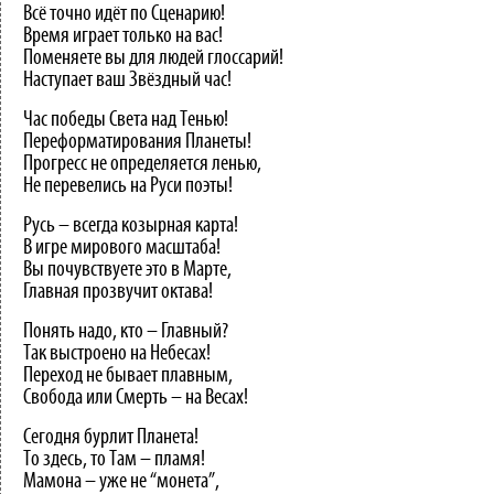
Всё точно идёт по Сценарию!
Время играет только на вас!
Поменяете вы для людей глоссарий!
Наступает ваш Звёздный час!
Час победы Света над Тенью!
Переформатирования Планеты!
Прогресс не определяется ленью,
Не перевелись на Руси поэты!
Русь – всегда козырная карта!
В игре мирового масштаба!
Вы почувствуете это в Марте,
Главная прозвучит октава!
Понять надо, кто – Главный?
Так выстроено на Небесах!
Переход не бывает плавным,
Свобода или Смерть – на Весах!
Сегодня бурлит Планета!
То здесь, то Там – пламя!
Мамона – уже не “монета”,