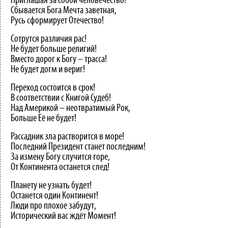
Приглашая за собой человечество!
Сбывается Бога Мечта заветная,
Русь сформирует Отечество!
Сотрутся различия рас!
Не будет больше религий!
Вместо дорог к Богу – трасса!
Не будет догм и вериг!
Переход состоится в срок!
В соответствии с Книгой Судеб!
Над Америкой – неотвратимый Рок,
Больше Её не будет!
Рассадник зла растворится в море!
Последний Президент станет последним!
За измену Богу случится горе,
От Континента останется след!
Планету не узнать будет!
Останется один Континент!
Люди про плохое забудут,
Исторический вас ждёт Момент!