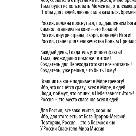
Ибо, Создатель отпустил на Переход, мало врем
Тьма будет использовать Моменты, отвлекающ
Чтобы для людей, жизнь стала казаться, бремен
Россия, должна проснуться, под давлением Бога
Символ всадника на коне – это Начало!
Россия, внутри страны, скоро, подведёт Итоги!
Россия, станет для человечества Новым Причал
Каждый день, Создатель уточняет факты!
Тьма, неожиданно поможет в этом!
Создатель для Перехода готовит все контакты!
Создатель, уже решил, что быть Тому!
Всадник на коне поднимет в Мире тревогу!
Ибо, это коснётся сразу, всех в Мире, людей!
Люди, поймут, что от них, в Небе зависят Итоги!
Россия – это место спасения всех людей!
Для России, всё закончится, хорошо!
Ибо, для этого есть от Бога Пророк-Мессия!
Повторяю, Россия – это в Космос окно!
У России Спасителя Мира Миссия!