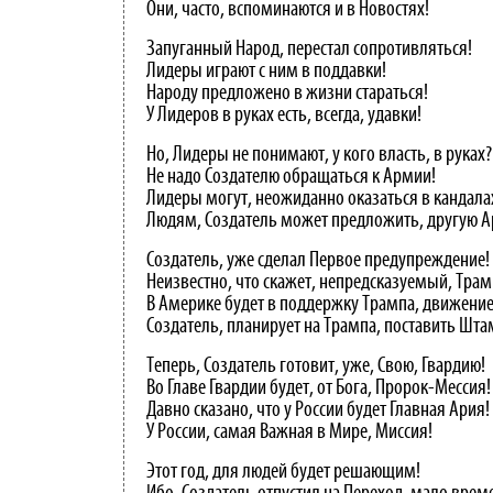
Они, часто, вспоминаются и в Новостях!
Запуганный Народ, перестал сопротивляться!
Лидеры играют с ним в поддавки!
Народу предложено в жизни стараться!
У Лидеров в руках есть, всегда, удавки!
Но, Лидеры не понимают, у кого власть, в руках?
Не надо Создателю обращаться к Армии!
Лидеры могут, неожиданно оказаться в кандала
Людям, Создатель может предложить, другую А
Создатель, уже сделал Первое предупреждение!
Неизвестно, что скажет, непредсказуемый, Трам
В Америке будет в поддержку Трампа, движение
Создатель, планирует на Трампа, поставить Шта
Теперь, Создатель готовит, уже, Свою, Гвардию!
Во Главе Гвардии будет, от Бога, Пророк-Мессия!
Давно сказано, что у России будет Главная Ария!
У России, самая Важная в Мире, Миссия!
Этот год, для людей будет решающим!