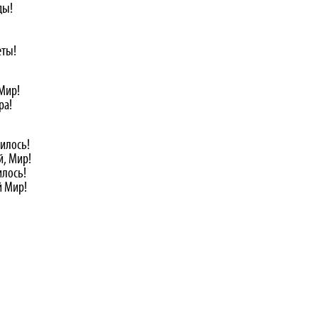
ды!
еты!
Мир!
ра!
илось!
й, Мир!
илось!
й Мир!