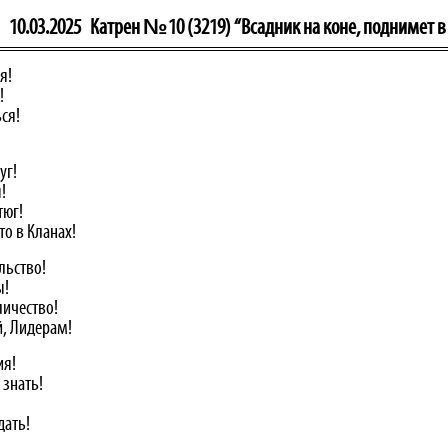
10.03.2025
Катрен №10 (3219) “Всадник на коне, поднимет в
я!
!
ся!
уг!
!
тюг!
то в Кланах!
льство!
ы!
личество!
й, Лидерам!
ия!
 знать!
дать!