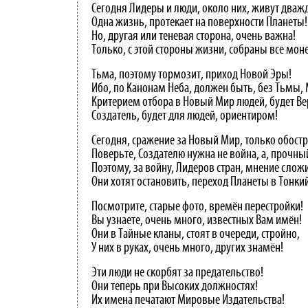
Сегодня Лидеры и люди, около них, живут дваж
Одна жизнь, протекает на поверхности Планеты!
Но, другая или теневая сторона, очень важна!
Только, с этой стороны жизни, собраны все мон
Тьма, поэтому тормозит, приход Новой Эры!
Ибо, по Канонам Неба, должен быть, без Тьмы, 
Критерием отбора в Новый Мир людей, будет Ве
Создатель, будет для людей, ориентиром!
Сегодня, сражение за Новый Мир, только обостр
Поверьте, Создателю нужна не война, а, прочны
Поэтому, за войну, Лидеров стран, мнение слож
Они хотят остановить, переход Планеты в Тонки
Посмотрите, старые фото, времён перестройки!
Вы узнаете, очень много, известных Вам имён!
Они в Тайные кланы, стоят в очереди, стройно,
У них в руках, очень много, других знамён!
Эти люди не скорбят за предательство!
Они теперь при Высоких должностях!
Их имена печатают Мировые Издательства!