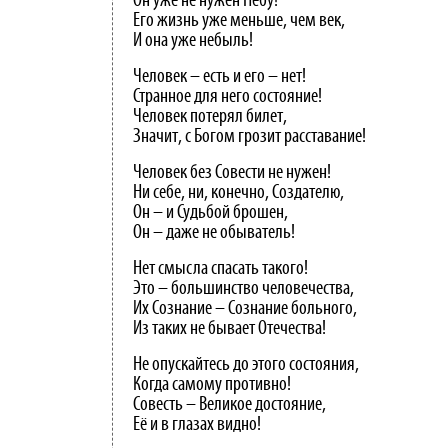
Он уже не нужен Небу!
Его жизнь уже меньше, чем век,
И она уже небыль!
Человек – есть и его – нет!
Странное для него состояние!
Человек потерял билет,
Значит, с Богом грозит расставание!
Человек без Совести не нужен!
Ни себе, ни, конечно, Создателю,
Он – и Судьбой брошен,
Он – даже не обыватель!
Нет смысла спасать такого!
Это – большинство человечества,
Их Сознание – Сознание больного,
Из таких не бывает Отечества!
Не опускайтесь до этого состояния,
Когда самому противно!
Совесть – Великое достояние,
Её и в глазах видно!