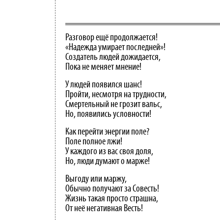
Разговор ещё продолжается!
«Надежда умирает последней»!
Создатель людей дожидается,
Пока не меняет мнение!
У людей появился шанс!
Пройти, несмотря на трудности,
Смертельный не грозит вальс,
Но, появились условности!
Как перейти энергии поле?
Поле полное лжи!
У каждого из вас своя доля,
Но, люди думают о марже!
Выгоду или маржу,
Обычно получают за Совесть!
Жизнь такая просто страшна,
От неё негативная Весть!