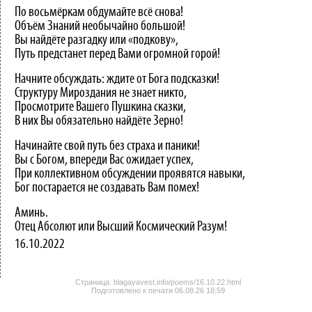
По восьмёркам обдумайте всё снова!
Объём Знаний необычайно большой!
Вы найдёте разгадку или «подкову»,
Путь предстанет перед Вами огромной горой!
Начните обсуждать: ждите от Бога подсказки!
Структуру Мироздания не знает никто,
Просмотрите Вашего Пушкина сказки,
В них Вы обязательно найдёте Зерно!
Начинайте свой путь без страха и паники!
Вы с Богом, впереди Вас ожидает успех,
При коллективном обсуждении проявятся навыки,
Бог постарается не создавать Вам помех!
Аминь.
Отец Абсолют или Высший Космический Разум!
16.10.2022
Страница: blagayavest.info/poems/16.10.22.html
Подготовлено к печати
06.08.26 18:59