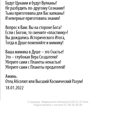
Будут Цунами и будут Вулканы!
Не разбудить по-другому Сознание!
Тьма приготовила для Вас капканы!
И неверные приготовила знания!
Вопрос к Вам: Вы на стороне Бога?
Если с Богом, то смените «пластинку»!
Вы дождались Исторического Итога,
Тогда в Душе поменяйте и мимику!
Ваша мимика в Душе – это Счастье!
Это – глубокая Вера Создателю!
Уберите сами с Планеты ненастья!
Уберите сами с Планеты предателей!
Аминь.
Отец Абсолют или Высший Космический Разум!
18.01.2022
Страница: blagayavest.info/poems/18.01.22.html
Подготовлено к печати
07.08.26 08:39