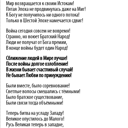
Мир возвращается к своим Истокам!
Пятая Эпоха не продвинулась даже на Миг!
К Богу не получилось ни одного потока!
Только в Шестой Эпохе намечается сдвиг!
Война сегодня совсем не вовремя!
Странно, но воюет Братский Народ!
Люди не получат от Бога премии,
В конце войны будет один Народ!
Сближение людей в Мире лучше!
После войны долгое озлобление!
В жизни бывает счастливый случай!
Не бывает Любви по принуждению!
Были вместе, было соревнование!
Светлые волосы смешались с тёмными!
Было братское существование,
Были связи тогда объёмными!
Теперь битва на усладу Западу!
Великое опустилось до Малого!
Русь Великая теперь в западне,