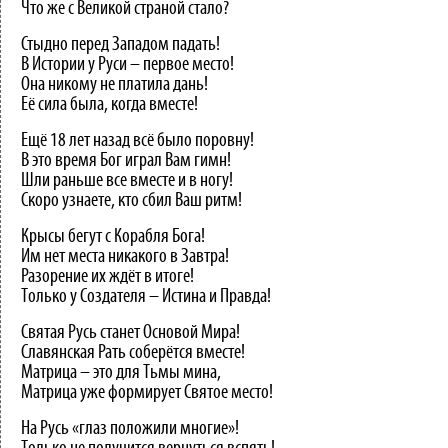
Что же с Великой страной стало?
Стыдно перед Западом падать!
В Истории у Руси – первое место!
Она никому не платила дань!
Её сила была, когда вместе!
Ещё 18 лет назад всё было поровну!
В это время Бог играл Вам гимн!
Шли раньше все вместе и в ногу!
Скоро узнаете, кто сбил Ваш ритм!
Крысы бегут с Корабля Бога!
Им нет места никакого в Завтра!
Разорение их ждёт в итоге!
Только у Создателя – Истина и Правда!
Святая Русь станет Основой Мира!
Славянская Рать соберётся вместе!
Матрица – это для Тьмы мина,
Матрица уже формирует Святое место!
На Русь «глаз положили многие»!