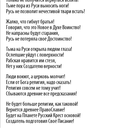
Только не получится вернуться вспять!
Тьме пора из Руси выносить ноги!
Русь не позволит нечестивой твари встать!
Жалко, что гибнут братья!
Говорил, что это Новое в Духе Воинство!
Не напрасны будут старания,
Русь не потеряла своё Достоинство!
Тьма на Руси открыла людям глаза!
Ослепшие уйдут с поверхности!
Рабская нравится им стезя,
Нет у них Создателю верности!
Люди воюют, а церковь молчит!
Если от Бога религия, надо сказать!
Религия совсем не тому учит!
Сбываются древние все предсказания!
Не будет больше религии, как таковой!
Вернётся древнее ПравоСлавие!
Будет на Планете Русский Крест основой!
Создатель подготовил Своё Писание!