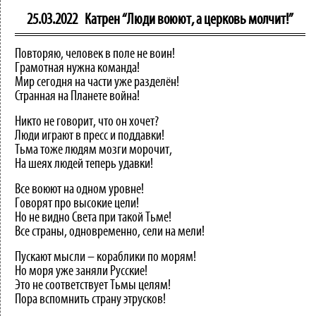
25.03.2022
Катрен “Люди воюют, а церковь молчит!”
Повторяю, человек в поле не воин!
Грамотная нужна команда!
Мир сегодня на части уже разделён!
Странная на Планете война!
Никто не говорит, что он хочет?
Люди играют в пресс и поддавки!
Тьма тоже людям мозги морочит,
На шеях людей теперь удавки!
Все воюют на одном уровне!
Говорят про высокие цели!
Но не видно Света при такой Тьме!
Все страны, одновременно, сели на мели!
Пускают мысли – кораблики по морям!
Но моря уже заняли Русские!
Это не соответствует Тьмы целям!
Пора вспомнить страну этрусков!