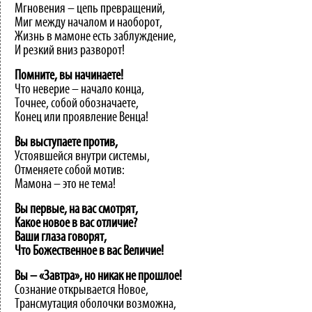
Мгновения – цепь превращений,
Миг между началом и наоборот,
Жизнь в мамоне есть заблуждение,
И резкий вниз разворот!
Помните,
вы
начинаете!
Что неверие – начало конца,
Точнее, собой обозначаете,
Конец или проявление Венца!
Вы
выступаете
против,
Устоявшейся внутри системы,
Отменяете собой мотив:
Мамона – это не тема!
Вы первые, на вас смотрят,
Какое новое в вас отличие?
Ваши глаза говорят,
Что Божественное в вас Величие!
Вы
–
«Завтра»,
но
никак
не
прошлое!
Сознание открывается Новое,
Трансмутация оболочки возможна,