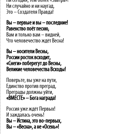
Ни сегодня, тем более «Завтра»!
Ни случайно и ни наугад,
Это – Создателя Правда!
Вы – первые и вы – последние!
Равенство поёт песню,
Вам и только вам – видней,
Что человечество ждёт Весна!
Вы – носители Весны,
России росток всходит,
«Снеги» поберегут до Весны,
Великие человечества Всходы!
Поверьте, вы уже на пути,
Единство против преград,
Преграды должны уйти,
«ВМЕСТЕ»
–
Бога
награда!
Россия уже ждёт Первых!
И заждалась очень!
Вы – Истина, это во-первых,
Вы – «Весна», а не «Осень»!