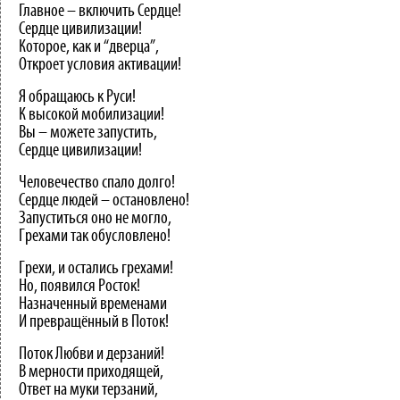
Главное – включить Сердце!
Сердце цивилизации!
Которое, как и “дверца”,
Откроет условия активации!
Я обращаюсь к Руси!
К высокой мобилизации!
Вы – можете запустить,
Сердце цивилизации!
Человечество спало долго!
Сердце людей – остановлено!
Запуститься оно не могло,
Грехами так обусловлено!
Грехи, и остались грехами!
Но, появился Росток!
Назначенный временами
И превращённый в Поток!
Поток Любви и дерзаний!
В мерности приходящей,
Ответ на муки терзаний,