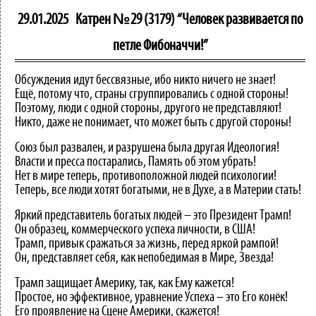
29.01.2025
Катрен №29 (3179) “Человек развивается по
петле Фибоначчи!”
Обсуждения идут бессвязные, ибо никто ничего не знает!
Ещё, потому что, страны сгруппировались с одной стороны!
Поэтому, люди с одной стороны, другого не представляют!
Никто, даже не понимает, что может быть с другой стороны!
Союз был развален, и разрушена была другая Идеология!
Власти и пресса постарались, Память об этом убрать!
Нет в мире теперь, противоположной людей психологии!
Теперь, все люди хотят богатыми, не в Духе, а в Материи стать!
Яркий представитель богатых людей – это Президент Трамп!
Он образец, коммерческого успеха личности, в США!
Трамп, привык сражаться за жизнь, перед яркой рампой!
Он, представляет себя, как непобедимая в Мире, Звезда!
Трамп защищает Америку, так, как Ему кажется!
Простое, но эффективное, уравнение Успеха – это Его конёк!
Его проявление на Сцене Америки, скажется!