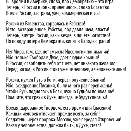
В Европе и в Америке, слова, про Демократию – это игра!
Теперь, к России вновь, прилепилось, слово Богатство!
В теле России, застряла, уже, коммерческая игла!
Россия из Равенства, сорвалась в Рабство!
И это, возвращённое, Рабство, под давлением, власти!
Теперь, внутри России, как и везде, в почёте Богатство!
По поводу потери Демократии, кипят в Народе страсти!
Нет Мира, там, где, нет смысла Идеологии понимания!
Ибо, только Свобода в Духе, даёт людям крылья!
В России, освободить себя от гнёта, нет никакого желания!
Перед Богом, в России стоит уже не человек, а человек-свинья!
России, нужен Путь в Боги, через получение Знаний!
Ибо, все древние Писания, были много раз переписаны!
Чтобы Русь поднялась в Боги, нужно Судьбы понимание!
Помните, что грехи в Духе, никогда не будут списаны!
Время, дарованное Творцом, есть время для Спасения!
Каждый человек отвечает, прежде всего, за себя!
Создатель, через пророка-Мессию, уже передал Откровения!
Какая у человечества, должна быть, в Духе, стезя!