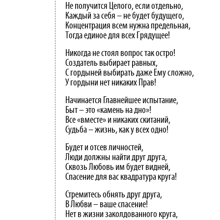
Не получится Целого, если отдельно,
Каждый за себя – не будет будущего,
Концентрация всем нужна предельная,
Тогда единое для всех Грядущее!
Никогда не стоял вопрос так остро!
Создатель выбирает равных,
С гордыней выбирать даже Ему сложно,
У гордыни нет никаких Прав!
Начинается Главнейшее испытание,
Быт – это «камень на дно»!
Все «вместе» и никаких скитаний,
Судьба – жизнь, как у всех одно!
Будет и отсев личностей,
Люди должны найти друг друга,
Сквозь Любовь им будет видней,
Спасение для вас квадратура круга!
Стремитесь обнять друг друга,
В Любви – ваше спасение!
Нет в жизни заколдованного круга,