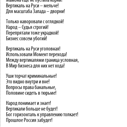
Мамона ещё не пустила корни!
Вертикаль на Руси – мельче!
Для масштаба Запада – дворни!
Только наворовали с оглядкой!
Народ – Судья строгий!
Перепрятали тоже украдкой!
Бизнес совсем убогий!
Вертикаль на Руси уголовная!
Использовали Момент перехода!
Между вертикалями граница условная,
В Мир бизнеса для них нет хода!
Уши торчат криминальные!
Это видно внутри и вне!
Вопросы права банальные,
Половине сидеть в тюрьме!
Народ понимает и знает!
Вертикали больше не будет!
Бог горизонталь к управлению толкает!
Прошлое Россия забудет!