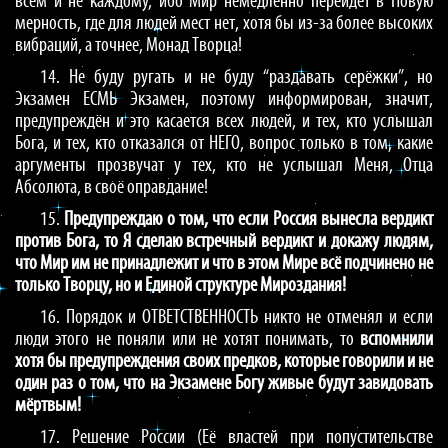
всем и не каждому, ибо Мир немедленно перейдёт в Новую
мерность, где для людей мест нет, хотя бы из-за более высоких
вибраций, а точнее, Монад Творца!
14. Не буду ругать и не буду “раздавать серёжки”, но
Экзамен ЕСМЬ Экзамен, поэтому информирован, значит,
предупреждён и это касается всех людей, и тех, кто услышал
Бога, и тех, кто отказался от НЕГО, вопрос только в том, какие
аргументы прозвучат у тех, кто не услышал Меня, Отца
Абсолюта, в своё оправдание!
15.
Предупреждаю о том, что если Россия вынесла вердикт
против Бога, то Я сделаю встречный вердикт и докажу людям,
что Мир им не принадлежит и что в этом Мире всё подчинено не
только Творцу, но и Единой структуре Мироздания!
16. Порядок и ОТВЕТСТВЕННОСТЬ никто не отменял и если
люди этого не поняли или не хотят понимать, то
вспомнили
хотя бы предупреждения своих предков, которые говорили и не
один раз о том, что на Экзамене Богу живые будут завидовать
мёртвым!
17. Решение России (Её властей при попустительстве