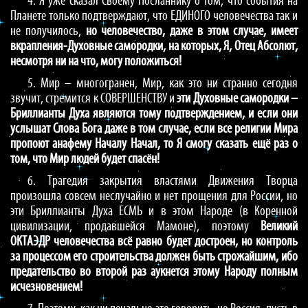
4. Я уже сказал Своему Посланнику о том, что события на
Планете только подтверждают, что ЕДИНОГО человечества так и
не получилось,
но человечество, даже в этом случае, имеет
вкрапления-Духовные самородки, на которых, Я, Отец Абсолют,
несмотря ни на что, могу положиться!
5. Мир – многогранен, Мир, как это ни странно сегодня
звучит, стремится к СОВЕРШЕНСТВУ и
эти Духовные самородки –
Бриллианты Духа являются тому подтверждением, и если они
услышат Слова Бога даже в том случае, если все религии Мира
пропоют анафему Началу Начал, то Я смогу сказать ещё раз о
том, что Мир людей будет спасён!
6. Трагедия закрытия властями Движения Творца
произошла совсем неслучайно и нет прощения для России, но
эти Бриллианты Духа ЕСМЬ и в этом Народе (в Коренной
цивилизации, продавшейся Мамоне), поэтому
Великий
ОКТАЭДР человечества всё равно будет достроен, но контроль
за процессом его строительства должен быть строжайшим, ибо
предательство во второй раз аукнется этому Народу полным
исчезновением!