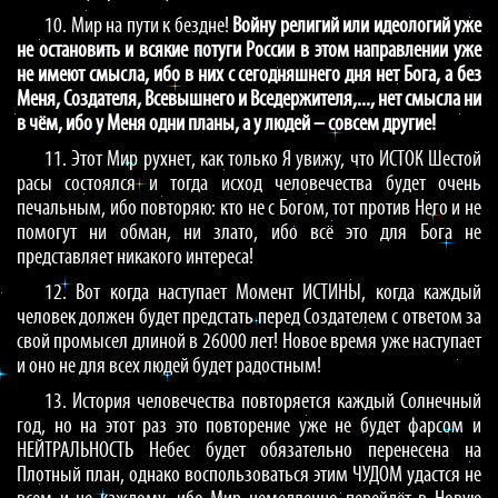
10. Мир на пути к бездне!
Войну религий или идеологий уже
не остановить и всякие потуги России в этом направлении уже
не имеют смысла, ибо в них с сегодняшнего дня нет Бога, а без
Меня, Создателя, Всевышнего и Вседержителя,..., нет смысла ни
в чём, ибо у Меня одни планы, а у людей – совсем другие!
11. Этот Мир рухнет, как только Я увижу, что ИСТОК Шестой
расы состоялся и тогда исход человечества будет очень
печальным, ибо повторяю: кто не с Богом, тот против Него и не
помогут ни обман, ни злато, ибо всё это для Бога не
представляет никакого интереса!
12. Вот когда наступает Момент ИСТИНЫ, когда каждый
человек должен будет предстать перед Создателем с ответом за
свой промысел длиной в 26000 лет! Новое время уже наступает
и оно не для всех людей будет радостным!
13. История человечества повторяется каждый Солнечный
год, но на этот раз это повторение уже не будет фарсом и
НЕЙТРАЛЬНОСТЬ Небес будет обязательно перенесена на
Плотный план, однако воспользоваться этим ЧУДОМ удастся не