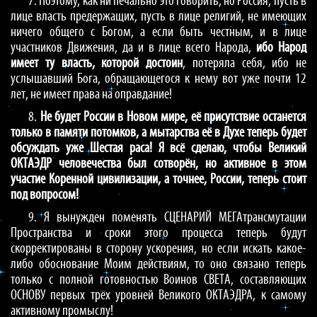
7. Поэтому, как ни печально это говорить, но Россия, пусть в
лице власть предержащих, пусть в лице религий, не имеющих
ничего общего с Богом, а если быть честным, и в лице
участников Движения, да и в лице всего Народа,
ибо Народ
имеет ту власть, которой достоин
, потеряла себя, ибо не
услышавший Бога, обращающегося к нему вот уже почти 12
лет, не имеет права на оправдание!
8.
Не будет России в Новом мире, её присутствие останется
только в памяти потомков, а мытарства её в Духе теперь будет
обсуждать уже Шестая раса! Я всё сделаю, чтобы Великий
ОКТАЭДР человечества был сотворён, но активное в этом
участие Коренной цивилизации, а точнее, России, теперь стоит
под вопросом!
9. Я вынужден поменять СЦЕНАРИЙ МЕГАтрансмутации
Пространства и сроки этого процесса теперь будут
скорректированы в сторону ускорения, но если искать какое-
либо обоснование Моим действиям, то оно связано теперь
только с полной готовностью Воинов СВЕТА, составляющих
ОСНОВУ первых трёх уровней Великого ОКТАЭДРА, к самому
активному промыслу!