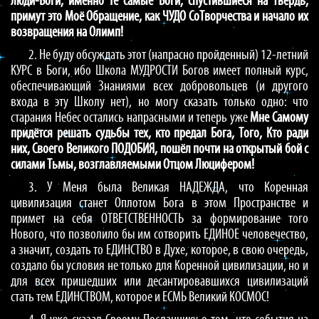
люди-Боги, именно те самые Боги, спустившиеся на Твердь,
примут это Моё Обращение, как ЧУДО СоТворчества и начало их
возвращения на Олимп!
2. Не буду обсуждать этот (напрасно пройденный) 12-летний
КУРС в Боги, ибо Школа МУДРОСТИ Богов имеет полный курс,
обеспечивающий Знаниями всех добровольцев (и другого
входа в эту Школу нет), но могу сказать только одно: что
старания Небес остались напрасными и теперь уже
Мне Самому
придётся решать судьбы тех, кто предал Бога, Того, Кто ради
них, Своего Великого ПОДОБИЯ, пошёл почти на открытый бой с
силами Тьмы, возглавляемыми Отцом Люцифером!
3. У Меня была Великая НАДЕЖДА, что Коренная
цивилизация станет Оплотом Бога в этом Пространстве и
примет на себя ОТВЕТСТВЕННОСТЬ за формирование того
Нового, что позволило бы им сотворить ЕДИНОЕ человечество,
а значит, создать то ЕДИНСТВО в Духе, которое, в свою очередь,
создало бы условия не только для Коренной цивилизации, но и
для всех пришедших или десантировавшихся цивилизаций
стать тем ЕДИНСТВОМ, которое и ЕСМЬ Великий КОСМОС!