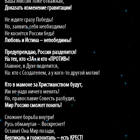
Ваша Миссия тоже отважная,
Доказать
изменение
гравитации!
Не ждите сразу Победы!
Но, заявить себя необходимо!
Не коснётся России беда!
Любовь
и
Истина
–
непобедимы!
Предупреждаю, Россия разделится!
На тех, кто «ЗА» и кто «ПРОТИВ»!
Главное, в Духе поделится,
На: кто с Создателем, а у кого-то другой мотив!
Кто
в
мамоне
за
Христианством
будут,
Им не надо ничего менять!
Но, православие Совесть разбудит,
Мир
Россию
сможет
понять!
Сложнее борьба внутри!
Русь обманутая – Воскреснет!
Оставит Она Мир позади,
Вертикаль
и
горизонталь
–
есть
КРЕСТ!