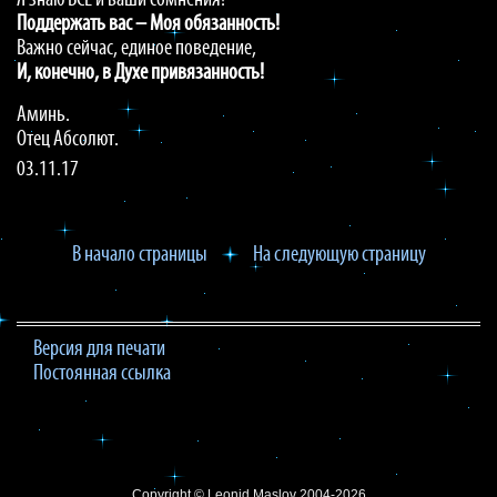
Я знаю ВСЁ и ваши сомнения!
Поддержать
вас
–
Моя
обязанность!
Важно сейчас, единое поведение,
И,
конечно,
в
Духе
привязанность!
Аминь.
Отец Абсолют.
03.11.17
В начало страницы
На следующую страницу
Версия для печати
Постоянная ссылка
Copyright ©
Leonid Maslov
2004-2026