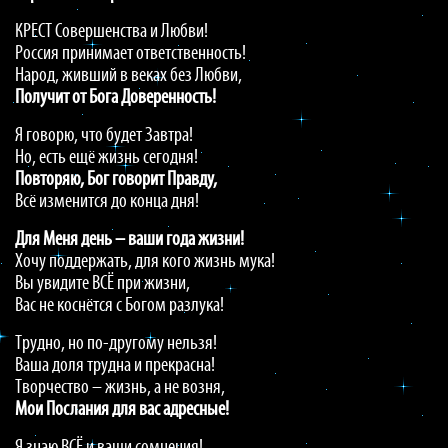
КРЕСТ Совершенства и Любви!
Россия принимает ответственность!
Народ, живший в веках без Любви,
Получит
от
Бога
Доверенность!
Я говорю, что будет Завтра!
Но, есть ещё жизнь сегодня!
Повторяю,
Бог
говорит
Правду,
Всё изменится до конца дня!
Для
Меня
день
–
ваши
года
жизни!
Хочу поддержать, для кого жизнь мука!
Вы увидите ВСЁ при жизни,
Вас не коснётся с Богом разлука!
Трудно, но по-другому нельзя!
Ваша доля трудна и прекрасна!
Творчество – жизнь, а не возня,
Мои
Послания
для
вас
адресные!