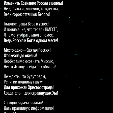
Изменить
Сознание
России
в
целом!
Не добиться, конечно, тождества,
Ведь сорок оттенков Белого!
Главное, ваша Вера в успех!
И понимание, что теперь ВМЕСТЕ,
Я помогу убрать много помех,
Ведь
Россия
и
Бог
в
одном
месте!
Место одно – Святая Россия!
От океана до океана!
Необходимо осознать Миссию,
Нести Истину всегда без обмана!
Не ждите, что будут рады,
Религии поднимут шум,
Для прихожан Христос отрада!
Создатель – для страждущих Ум!
Сегодня задача важная!
Дать правдивую информацию!