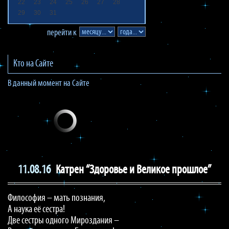
22
23
24
25
26
27
28
29
30
31
перейти к
Кто на Сайте
В данный момент на Сайте
11.08.16
Катрен “Здоровье и Великое прошлое”
Философия – мать познания,
А наука её сестра!
Две сестры одного Мироздания –