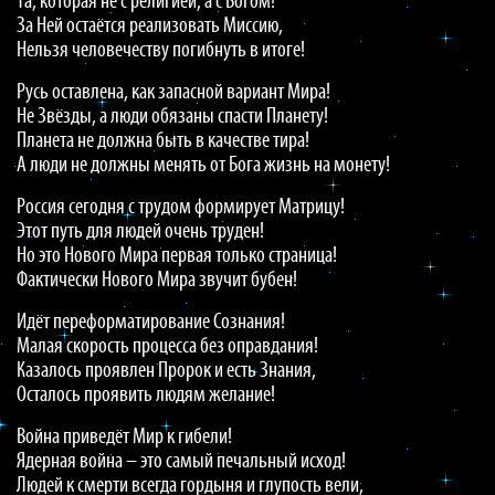
Та, которая не с религией, а с Богом!
За Ней остаётся реализовать Миссию,
Нельзя человечеству погибнуть в итоге!
Русь оставлена, как запасной вариант Мира!
Не Звёзды, а люди обязаны спасти Планету!
Планета не должна быть в качестве тира!
А люди не должны менять от Бога жизнь на монету!
Россия сегодня с трудом формирует Матрицу!
Этот путь для людей очень труден!
Но это Нового Мира первая только страница!
Фактически Нового Мира звучит бубен!
Идёт переформатирование Сознания!
Малая скорость процесса без оправдания!
Казалось проявлен Пророк и есть Знания,
Осталось проявить людям желание!
Война приведёт Мир к гибели!
Ядерная война – это самый печальный исход!
Людей к смерти всегда гордыня и глупость вели,