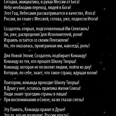
Сегодня, инициатива, в руках Мессии от Бога!
Небу необходим переход, людей в Боги!
Этот Год, Небесами рассматривается в качестве, Итога!
Россия, во главе с Мессией, готова, уже, подвести Итоги!
Создатель открыл, подготовленный Им Спектакль!
Он, уже, распределил для Исполнителей, роли!
Израиль остаётся со своим Пентаклем!
Но, это оказалась, проигранная им, навсегда, роль!
Для Новой Эпохи, Создатель подбирает Команду!
Команду из тех, кто прошёл Школу Творца!
Команду, которая не позволит людям, пойти ко дну!
Которая, по себе, знает, что такое страна, идущая юзом!
Повторяю, команда проходит Школу Творца!
В Душе у неё, осталась практика жизни Союза!
Люди знают трагедию страны в лицах!
При воспоминании о Союзе, на их глазах слёзы!
Эту Память, Команда хранит в Душе!
Это то, что не позволит, России упасть!