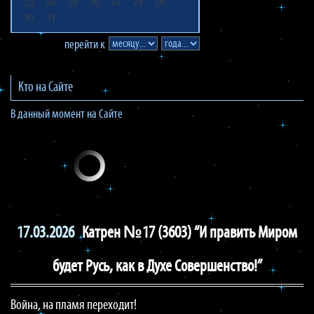
23
24
25
26
27
28
29
30
31
перейти к
Кто на Сайте
В данный момент на Сайте
17.03.2026
Катрен №17 (3603) “И править Миром
будет Русь, как в Духе Совершенство!”
Война, на пламя переходит!