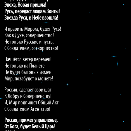
Эпоха, Новая пришла!
Русь, передаст людям Зонты!
Звезда Руси, в Небе взошла!
И править Миром, будет Русь!
Как в Духе, совершенство!
Не только Русские и пусть,
С Создателем, сотворчество!
Начнётся ветер перемен!
Не только на Планете!
Не будет бытовых измен!
Мир, позабудет о монете!
Россия, сделает свой шаг!
К Добру и Совершенству!
И, Мир подпишет Общий Акт!
С Создателем Агентство!
Россия, примет управленье,
От Бога, будет Белый Царь!