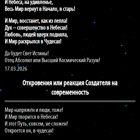
И Небеса, на удивленье,
Весь Мир вернут в Начало, в старь!
И Мир, восстанет, как из пепла!
Дух – совершенство в Небесах!
Любовь, людей вверх подняла,
И Мир раскрылся в Чудесах!
Да будет Свет Истины!
Отец Абсолют или Высший Космический Разум!
17.03.2026
Откровения или реакция Создателя на
современность
Мир напряжён и люди, тоже!
И Мир творится в Небесах!
И этот Путь, совсем, не сложен!
Откроется он, в чудесах!