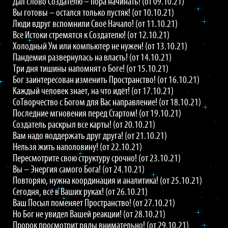
Дал слово Создателю – пора начинать! (от 09.10.21)
Вы готовы – остался только пустяк! (от 10.10.21)
Люди вдруг вспомнили Своё Начало! (от 11.10.21)
Все Истоки стремятся к Создателю! (от 12.10.21)
Холодный Ум или компьютер не нужен! (от 13.10.21)
Пандемия развернулась на власть! (от 14.10.21)
Три дня тишины напомнят о Боге! (от 15.10.21)
Бог заинтересован изменить Пространство! (от 16.10.21)
Каждый человек знает, на что идёт! (от 17.10.21)
СоТворчество с Богом для Вас направление! (от 18.10.21)
Последние мгновения перед Стартом! (от 19.10.21)
Создатель раскрыл все карты! (от 20.10.21)
Вам надо поддержать друг друга! (от 21.10.21)
Нельзя жить наполовину! (от 22.10.21)
Пересмотрите свою структуру срочно! (от 23.10.21)
Вы – Энергия самого Бога! (от 24.10.21)
Повторяю, нужна координация и аналитика! (от 25.10.21)
Сегодня, всё в Ваших руках! (от 26.10.21)
Ваш Посыл поменяет Пространство! (от 27.10.21)
Но Бог не увидел Вашей реакции! (от 28.10.21)
Пророк просмотрит ряды внимательно! (от 29.10.21)