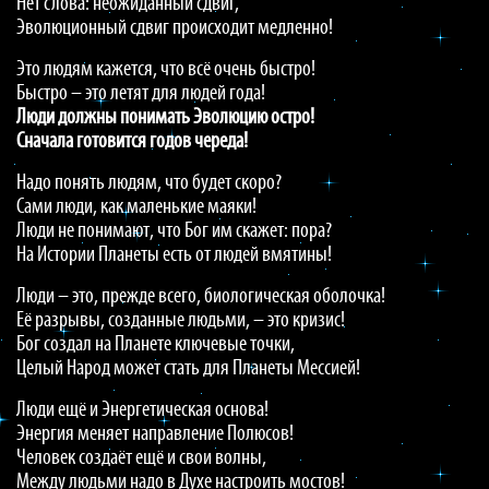
Нет слова: неожиданный сдвиг,
Эволюционный сдвиг происходит медленно!
Это людям кажется, что всё очень быстро!
Быстро – это летят для людей года!
Люди должны понимать Эволюцию остро!
Сначала готовится годов череда!
Надо понять людям, что будет скоро?
Сами люди, как маленькие маяки!
Люди не понимают, что Бог им скажет: пора?
На Истории Планеты есть от людей вмятины!
Люди – это, прежде всего, биологическая оболочка!
Её разрывы, созданные людьми, – это кризис!
Бог создал на Планете ключевые точки,
Целый Народ может стать для Планеты Мессией!
Люди ещё и Энергетическая основа!
Энергия меняет направление Полюсов!
Человек создаёт ещё и свои волны,
Между людьми надо в Духе настроить мостов!