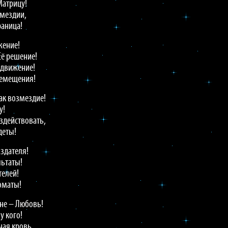
Матрицу!
змездии,
раница!
жение!
Её решение!
 движение!
ремещения!
ак возмездие!
у!
ездействовать,
деты!
оздателя!
льтаты!
телей!
томаты!
йне – Любовь!
у кого!
ная кровь,