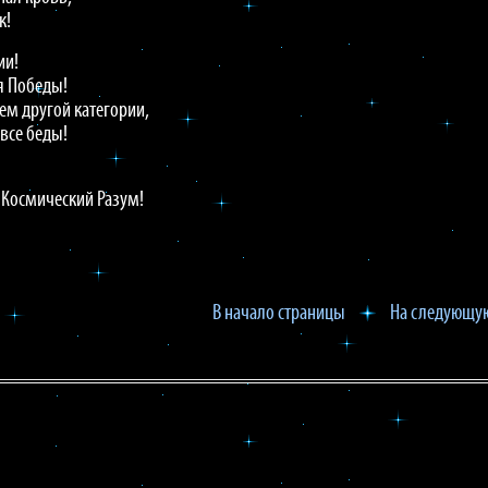
к!
ии!
я Победы!
ем другой категории,
 все беды!
 Космический Разум!
В начало страницы
На следующую