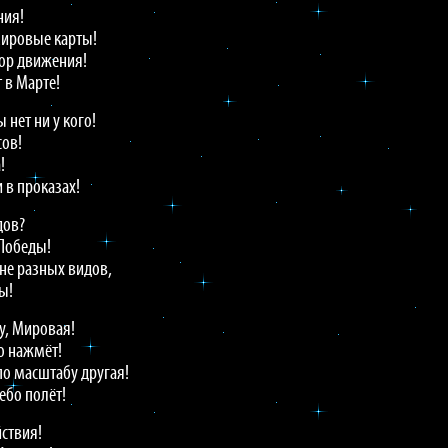
ния!
Мировые карты!
тор движения!
 в Марте!
 нет ни у кого!
сов!
!
 в проказах!
дов?
 Победы!
не разных видов,
ы!
у, Мировая!
о нажмёт!
по масштабу другая!
ебо полёт!
йствия!