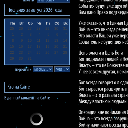
Мир должен поменять нап
искать
События будут уже другой
Послания за
август 2026
года
Вам дано Право подтверди
Уже сказано, что Единая 
Пн
Вт
Ср
Чт
Пт
Сб
Вс
25
26
27
28
29
30
31
Война – это никогда решен
1
2
3
4
5
6
7
Это власти Вашей уже пер
8
9
10
11
12
13
14
Создатель не будет для не
15
16
17
18
19
20
21
Цель власти и Цель Бога 
22
23
24
25
26
27
28
29
30
31
Бог поднимает людей в Не
Власть – это не Божествен
перейти к
У неё совсем другая, не как
Бог всегда говорит о людя
Кто на Сайте
Бог старается расширить 
Власть – это развала стра
В данный момент на Сайте
Между властью и людьми 
Операция вне понимания 
Война – это всегда разруш
Войну начинают всегда пр