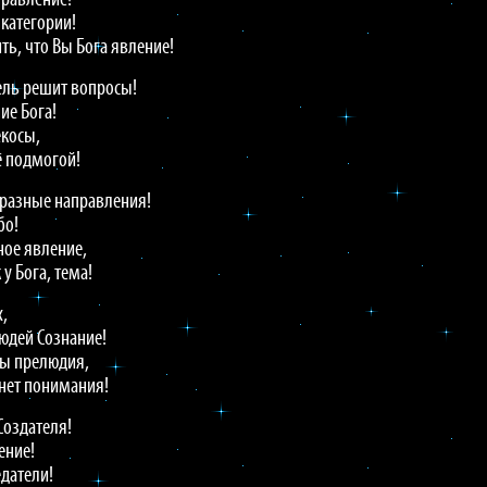
равление!
 категории!
ть, что Вы Бога явление!
Цель решит вопросы!
ие Бога!
екосы,
ё подмогой!
– разные направления!
бо!
ное явление,
 у Бога, тема!
х,
людей Сознание!
ны прелюдия,
нет понимания!
Создателя!
ение!
едатели!