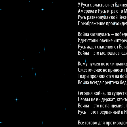
У Руси с властью нет Едине
Америка и Русь играют в 
Русь развернула свой Век
Преображение произойдёт
Война затянулась – победы
Идёт столкновение интере
Русь ждёт спасения от Бога
Война – это молодые люди
Кому нужен поток инвали
Ожесточение не приносит
Твари проявляются на вой
Война всегда предтеча бед
Сегодня война, по существ
Нервы не выдержат, кто-т
Война – это не пандемия, 
Русь – это прерванный в Н
Всё готово для противоде