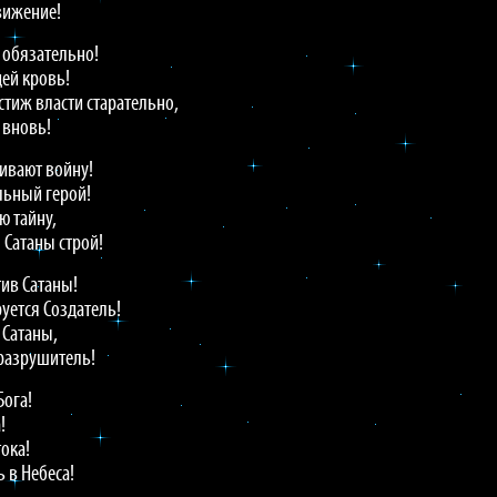
вижение!
 обязательно!
ей кровь!
тиж власти старательно,
 вновь!
ивают войну!
льный герой!
ю тайну,
 Сатаны строй!
тив Сатаны!
уется Создатель!
 Сатаны,
 разрушитель!
Бога!
!
ока!
 в Небеса!