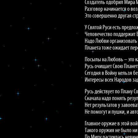
Создатель одобрил Мира 
Разговор начинается о во
Это совершенно другая ст
У Святой Руси есть предло
Человечество поддержит 
Надо Любви организовать
Планета тоже ожидает пе
Посылы на Любовь – это к
Русь очищает Свою Планет
Сегодня в Войну нельзя б
Интересы всех Народов за
Русь действует по Плану С
Сначала надо понять резу
Нет результатов у завоева
Не помогут и пушки, и ав
Главное оружие в этой во
Такого оружия не было ни 
По Миру растеклась невин