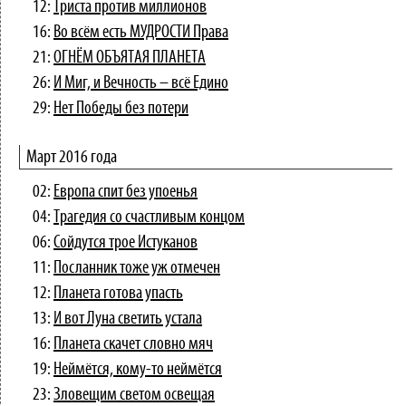
12:
Триста против миллионов
16:
Во всём есть МУДРОСТИ Права
21:
ОГНЁМ ОБЪЯТАЯ ПЛАНЕТА
26:
И Миг, и Вечность – всё Едино
29:
Нет Победы без потери
Март 2016 года
02:
Европа спит без упоенья
04:
Трагедия со счастливым концом
06:
Сойдутся трое Истуканов
11:
Посланник тоже уж отмечен
12:
Планета готова упасть
13:
И вот Луна светить устала
16:
Планета скачет словно мяч
19:
Неймётся, кому-то неймётся
23:
Зловещим светом освещая