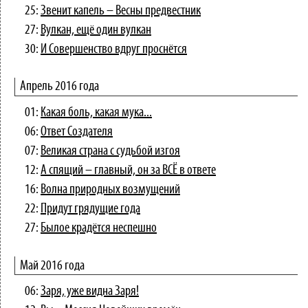
25:
Звенит капель – Весны предвестник
27:
Вулкан, ещё один вулкан
30:
И Совершенство вдруг проснётся
Апрель 2016 года
01:
Какая боль, какая мука...
06:
Ответ Создателя
07:
Великая страна с судьбой изгоя
12:
А спящий – главный, он за ВСЁ в ответе
16:
Волна природных возмущений
22:
Придут грядущие года
27:
Былое крадётся неспешно
Май 2016 года
06:
Заря, уже видна Заря!