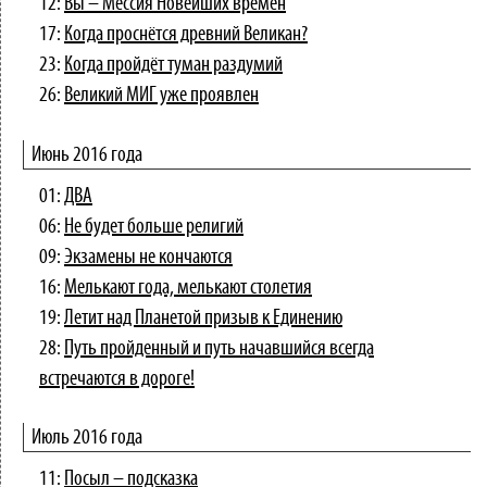
12:
Вы – Мессия Новейших времён
17:
Когда проснётся древний Великан?
23:
Когда пройдёт туман раздумий
26:
Великий МИГ уже проявлен
Июнь 2016 года
01:
ДВА
06:
Не будет больше религий
09:
Экзамены не кончаются
16:
Мелькают года, мелькают столетия
19:
Летит над Планетой призыв к Единению
28:
Путь пройденный и путь начавшийся всегда
встречаются в дороге!
Июль 2016 года
11:
Посыл – подсказка